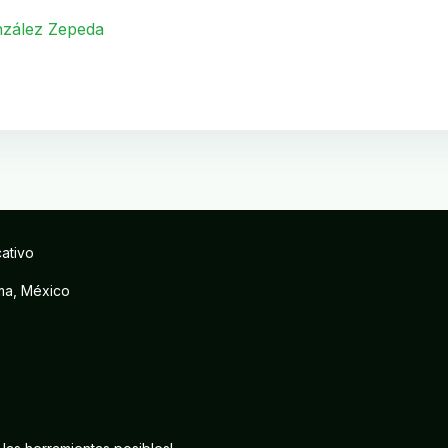
nzález Zepeda
cativo
ima, México