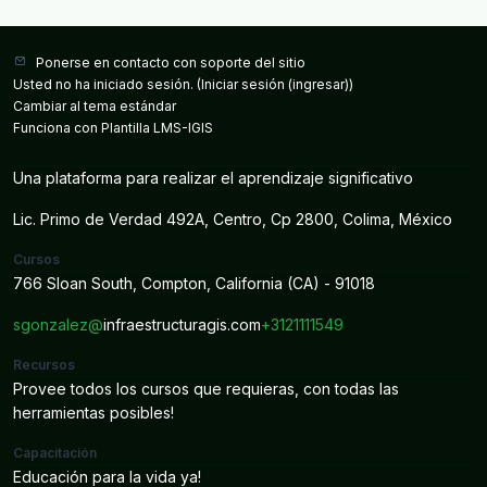
Imágenes Satelitales con fines estadísticos y
geográficos 2.-Norma Técnica para la Generación de
Modelos Digitales de Elevación con fines geográficos
Ponerse en contacto con soporte del sitio
Usted no ha iniciado sesión. (
Iniciar sesión (ingresar)
)
Cambiar al tema estándar
Funciona con Plantilla LMS-IGIS
Una plataforma para realizar el aprendizaje significativo
Lic. Primo de Verdad 492A, Centro, Cp 2800, Colima, México
Cursos
766 Sloan South, Compton, California (CA) - 91018
sgonzalez@
infraestructuragis.com
+3121111549
Recursos
Provee todos los cursos que requieras, con todas las
herramientas posibles!
Capacitación
Educación para la vida ya!