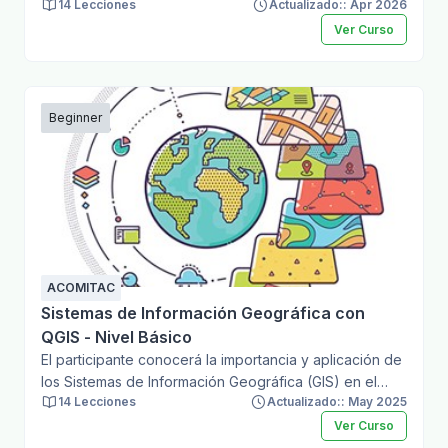
localización de elementos móviles y fijos a nivel global
14 Lecciones
Actualizado:: Apr 2026
para aplicaciones generales, cumpliendo con la
Ver Curso
Norma Técnica para el Sistema Geodésico Nacional,
Norma Técnica de Estándares de Exactitud Posicional.
Beginner
ACOMITAC
Sistemas de Información Geográfica con
QGIS - Nivel Básico
El participante conocerá la importancia y aplicación de
los Sistemas de Información Geográfica (GIS) en el
14 Lecciones
Actualizado:: May 2025
estudio y gestión de variables aplicables a un gran
número de sectores profesionales. NORMATIVA
Ver Curso
APLICABLE Norma Técnica para la elaboración de